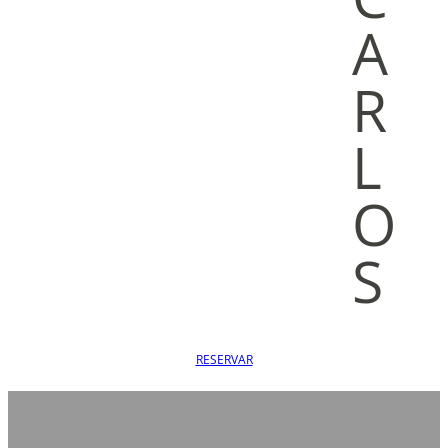
A
R
L
O
S
RESERVAR